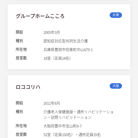
グループホームこころ
兵庫
開設
2005年3月
種別
認知症対応型共同生活介護
所在地
兵庫県豊岡市但東町中山679-1
居室数
18室（定員18名）
ロココリハ
大阪
開設
2011年6月
種別
介護老人保健施設・通所リハビリテーショ
ン・訪問リハビリテーション
所在地
大阪府豊中市宝山町6-7
居室数
52室（定員100名）・通所定員35名