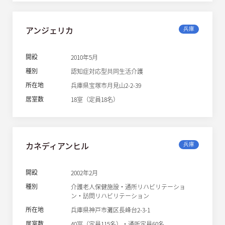
アンジェリカ
兵庫
開設
2010年5月
種別
認知症対応型共同生活介護
所在地
兵庫県宝塚市月見山2-2-39
居室数
18室（定員18名）
カネディアンヒル
兵庫
開設
2002年2月
種別
介護老人保健施設・通所リハビリテーショ
ン・訪問リハビリテーション
所在地
兵庫県神戸市灘区長峰台2-3-1
居室数
40室（定員115名）・通所定員60名