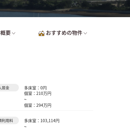
設概要
おすすめの物件
入居金
多床室：0円
個室：210万円
~
個室：294万円
額利用料
多床室：103,114円
~