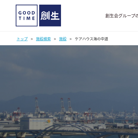
創生会グループ
トップ
>
施設検索
>
施設
>
ケアハウス海の中道