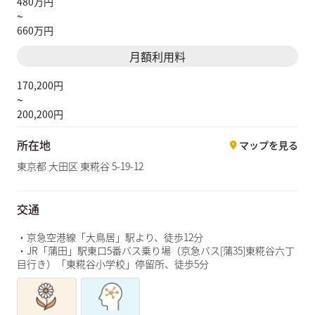
480万円
~
660万円
月額利用料
170,200円
~
200,200円
所在地
マップを見る
東京都 大田区 東糀谷 5-19-12
交通
・京急空港線「大鳥居」駅より、徒歩12分
・JR「蒲田」駅東口5番バス乗り場（京急バス[蒲35]東糀谷六丁
目行き）「東糀谷小学校」停留所、徒歩5分