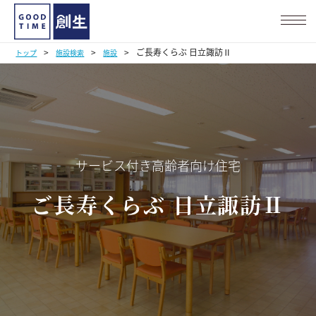
>
>
>
ご長寿くらぶ 日立諏訪Ⅱ
トップ
施設検索
施設
サービス付き高齢者向け住宅
ご長寿くらぶ 日立諏訪Ⅱ