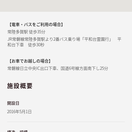
【電車・バスをご利用の場合】
常陸多賀駅 徒歩35分
JR常磐線常陸多賀駅より2番バス乗り場「平和台霊園行」 平
和台下車 徒歩30秒
【お車でお越しの場合】
常磐線日立中央IC出口下車、国道6号線方面南下し25分
施設概要
開設日
2016年5月1日
構造・規模