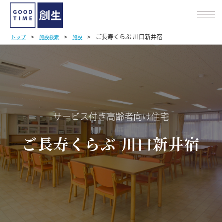
>
>
>
ご長寿くらぶ 川口新井宿
トップ
施設検索
施設
サービス付き高齢者向け住宅
ご長寿くらぶ 川口新井宿