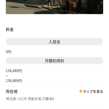
料金
入居金
0円
月額利用料
136,889円
~
139,889円
所在地
マップを見る
埼玉県 川口市 西新井宿 27番地4